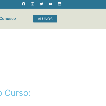
 Conosco
ALUNOS
 você?
o
C
u
r
s
o
: