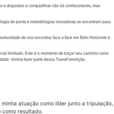
os e dispostos a compartilhar não só conhecimento, mas
ogia de ponta e metodologias inovadoras se encontram para
portunidade de nos encontrar face a face em Belo Horizonte e
ial ilimitado. Este é o momento de traçar seu caminho rumo
ridade. Venha fazer parte dessa TransFormAção.
, objetiva e rápida em proporcionar resultados. Você vai
inha atuação como líder junto a tripulação,
o como resultado.