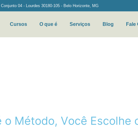
- Conjunto 04 - Lourdes 30180-105 - Belo Horizonte, MG
Cursos
O que é
Serviços
Blog
Fale
Qual o caminho você pretende trilhar?
Que futuro você vislumbra com a PNL?
Quais tacadas você deseja acertar?
 isso significará em sua vida e das pessoas que importam para
é
o
M
é
t
o
d
o
,
V
o
c
ê
E
s
c
o
l
h
e