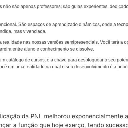
s não são apenas professores; são guias experientes, dedicad
cional. São espaços de aprendizado dinâmicos, onde a tecnol
endida, mas vivenciada.
na realidade nas nossas versões semipresenciais. Você terá a o
reira entre aluno e conhecimento se dissolve.
 catálogo de cursos, é a chave para desbloquear o seu potenc
 você em uma realidade na qual o seu desenvolvimento é a prio
. Nossa presença ao lado do aluno é constante. A PNL é prática
ativa que foca em seu aprendizado e sucesso.
cação da PNL melhorou exponencialmente a m
ançar a função que hoje exerço, tendo sucess