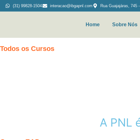
(31) 99828-1504
interacao@ibgapnl.com
Rua Guajajáras, 745 
Home
Sobre Nós
Todos os Cursos
O que
A
P
N
L