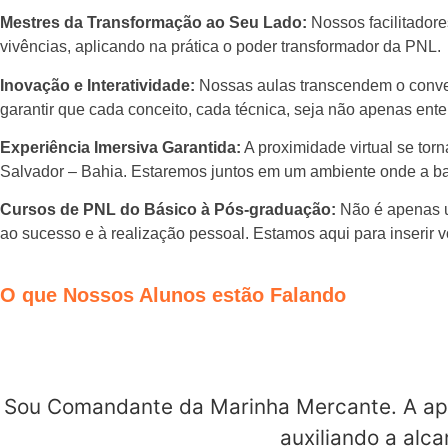
Mestres da Transformação ao Seu Lado:
Nossos facilitadore
vivências, aplicando na prática o poder transformador da PNL.
Inovação e Interatividade:
Nossas aulas transcendem o conven
garantir que cada conceito, cada técnica, seja não apenas ent
Experiência Imersiva Garantida:
A proximidade virtual se tor
Salvador – Bahia. Estaremos juntos em um ambiente onde a bar
Cursos de PNL do Básico à Pós-graduação:
Não é apenas um
ao sucesso e à realização pessoal. Estamos aqui para inserir
O que Nossos Alunos estão Falando
Presenciais ou à distância: o que muda é apenas a metodologia
aprender fazendo, através de um passo a passo e da mentoria 
Sou Comandante da Marinha Mercante. A apli
auxiliando a alc