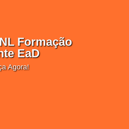
 PNL Formação
nte EaD
a Agora!