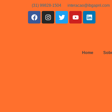
(31) 99828-1504
interacao@ibgapnl.com
Home
Sob