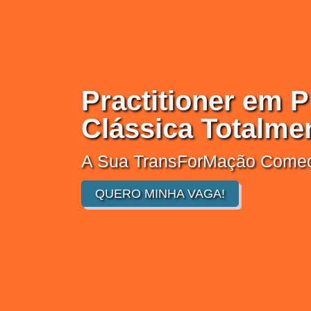
Practitioner em
Clássica Totalme
A Sua TransForMação Começ
QUERO MINHA VAGA!