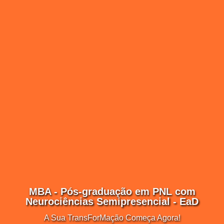
MBA - Pós-graduação em PNL com
Neurociências Semipresencial - EaD
A Sua TransForMação Começa Agora!