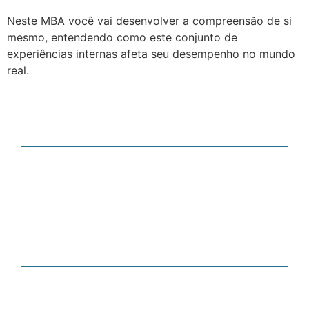
Neste MBA você vai desenvolver a compreensão de si
mesmo, entendendo como este conjunto de
experiências internas afeta seu desempenho no mundo
real.
É marca registrada® de:
NIC IBGA - CNPJ: 31.904.478/0001-70
LINKS ÚTEIS
Inscrever-se Curso
Corporativo
Para Você
Políticas e Privacidade
Políticas de Cookies
Termos e Condições
CONTATO
(31) 99828-1504
interacao@ibgapnl.com