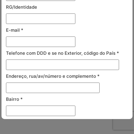
RG/Identidade
E-mail
*
Telefone com DDD e se no Exterior, código do País
*
Endereço, rua/av/número e complemento
*
Bairro
*
Código Postal - CEP
*